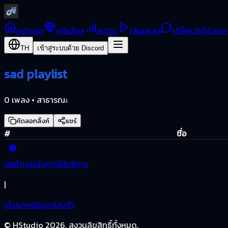
หน้าแรก
พรีเมียม
สถานะ
เล่นเพลง
เซิร์ฟเวอร์ช่วยเห
TH
เข้าสู่ระบบด้วย Discord
sad playlist
0 เพลง • สาธารณะ
คัดลอกลิ้งค์
แชร์
#
ชื่อ
ข้อกำหนดในการให้บริการ
|
นโยบายข้อมูลส่วนตัว
© HStudio
2026
.
สงวนลิขสิทธิ์ทั้งหมด.