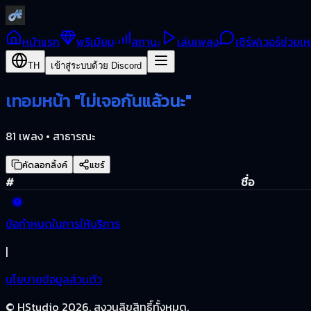
หน้าแรก
พรีเมียม
สถานะ
เล่นเพลง
เซิร์ฟเวอร์ช่วยเห
TH
เข้าสู่ระบบด้วย Discord
เทอมหน้า "ไม่เจอกันแล้วนะ"
81 เพลง • สาธารณะ
คัดลอกลิ้งค์
แชร์
#
ชื่อ
ข้อกำหนดในการให้บริการ
|
นโยบายข้อมูลส่วนตัว
© HStudio
2026
.
สงวนลิขสิทธิ์ทั้งหมด.